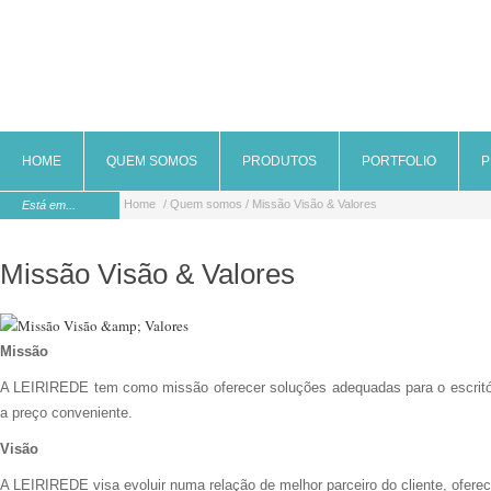
HOME
QUEM SOMOS
PRODUTOS
PORTFOLIO
P
Home
/ Quem somos / Missão Visão & Valores
Está em...
Missão Visão & Valores
Missão
A LEIRIREDE tem como missão oferecer soluções adequadas para o escritório
a preço conveniente.
Visão
A LEIRIREDE visa evoluir numa relação de melhor parceiro do cliente, ofe