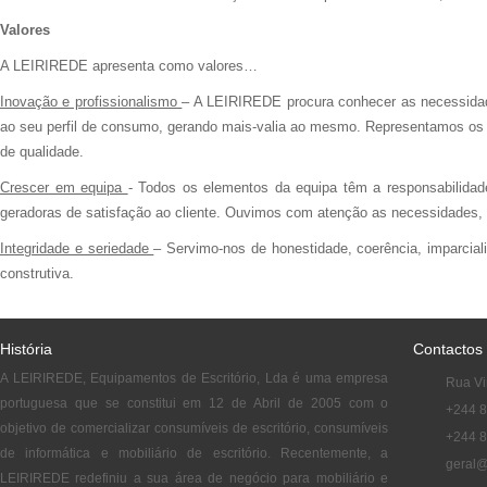
Valores
A LEIRIREDE apresenta como valores…
Inovação e profissionalismo
– A LEIRIREDE procura conhecer as necessidade
ao seu perfil de consumo, gerando mais-valia ao mesmo. Representamos os m
de qualidade.
Crescer em equipa
- Todos os elementos da equipa têm a responsabilidade 
geradoras de satisfação ao cliente. Ouvimos com atenção as necessidades, 
Integridade e seriedade
– Servimo-nos de honestidade, coerência, imparcial
construtiva.
História
Contactos
A LEIRIREDE, Equipamentos de Escritório, Lda é uma empresa
Rua Vi
portuguesa que se constitui em 12 de Abril de 2005 com o
+244 
objetivo de comercializar consumíveis de escritório, consumíveis
+244 
de informática e mobiliário de escritório. Recentemente, a
geral@
LEIRIREDE redefiniu a sua área de negócio para mobiliário e