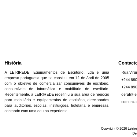
História
Contact
A LEIRIREDE, Equipamentos de Escritório, Lda é uma
Rua Virgí
empresa portuguesa que se constitui em 12 de Abril de 2005
+244 89
com o objetivo de comercializar consumíveis de escritório,
+244 89
consumíveis de informática e mobiliário de escritório.
Recentemente, a LEIRIREDE redefiniu a sua área de negócio
geral@lei
para mobiliário e equipamentos de escritório, direcionados
comercia
para auditórios, escolas, instituições, hotelaria e empresas,
contando com uma equipa experiente.
Copyright © 2026 Leirire
De