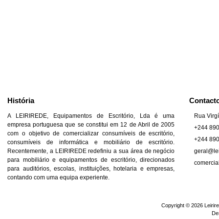
História
Contact
A LEIRIREDE, Equipamentos de Escritório, Lda é uma
Rua Virgí
empresa portuguesa que se constitui em 12 de Abril de 2005
+244 89
com o objetivo de comercializar consumíveis de escritório,
+244 89
consumíveis de informática e mobiliário de escritório.
Recentemente, a LEIRIREDE redefiniu a sua área de negócio
geral@lei
para mobiliário e equipamentos de escritório, direcionados
comercia
para auditórios, escolas, instituições, hotelaria e empresas,
contando com uma equipa experiente.
Copyright © 2026 Leirire
De