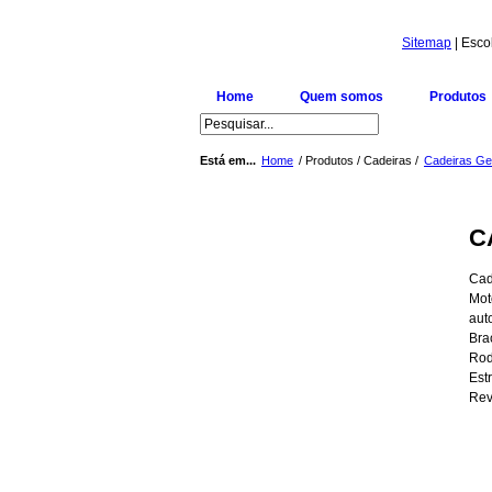
Sitemap
| Esco
Home
Quem somos
Produtos
Está em...
Home
/ Produtos / Cadeiras /
Cadeiras Ger
C
Cad
Mot
aut
Bra
Rod
Estr
Rev