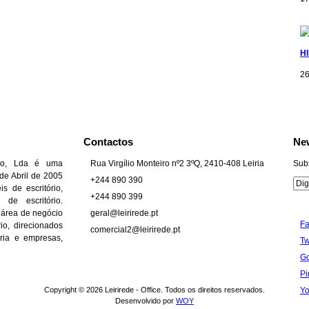
H
26
Contactos
New
rio, Lda é uma
Rua Virgílio Monteiro nº2 3ºQ, 2410-408 Leiria
Sub
de Abril de 2005
+244 890 390
s de escritório,
+244 890 399
 de escritório.
 área de negócio
geral@leirirede.pt
F
io, direcionados
comercial2@leirirede.pt
laria e empresas,
Tw
G
Pi
Copyright © 2026 Leirirede - Office. Todos os direitos reservados.
Y
Desenvolvido por
WOY