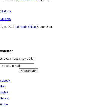
ISTORIA
 Ago. 2013
Leirirede Office
Super User
sletter
screva a nossa newsletter
acebook
itter
oggle+
nterest
outube