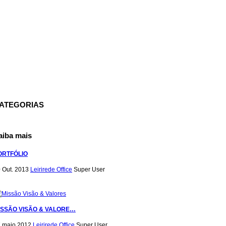
ATEGORIAS
aiba mais
ORTFÓLIO
 Out. 2013
Leirirede Office
Super User
ISSÃO VISÃO & VALORE…
 maio 2012
Leirirede Office
Super User