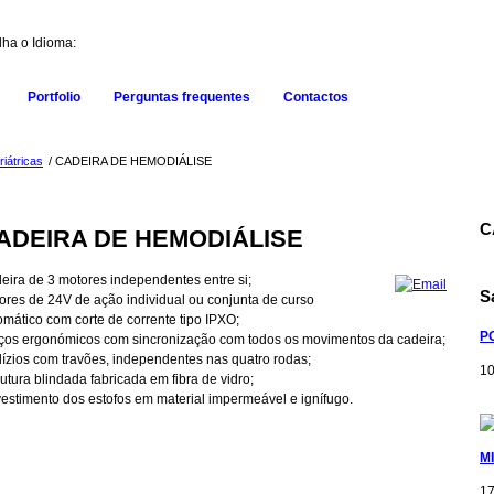
lha o Idioma:
Portfolio
Perguntas frequentes
Contactos
iátricas
/ CADEIRA DE HEMODIÁLISE
C
ADEIRA DE HEMODIÁLISE
eira de 3 motores independentes entre si;
S
ores de 24V de ação individual ou conjunta de curso
omático com corte de corrente tipo IPXO;
P
ços ergonómicos com sincronização com todos os movimentos da cadeira;
ízios com travões, independentes nas quatro rodas;
10
utura blindada fabricada em fibra de vidro;
estimento dos estofos em material impermeável e ignífugo.
M
17