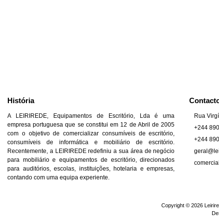
História
Contact
A LEIRIREDE, Equipamentos de Escritório, Lda é uma
Rua Virgí
empresa portuguesa que se constitui em 12 de Abril de 2005
+244 89
com o objetivo de comercializar consumíveis de escritório,
+244 89
consumíveis de informática e mobiliário de escritório.
Recentemente, a LEIRIREDE redefiniu a sua área de negócio
geral@lei
para mobiliário e equipamentos de escritório, direcionados
comercia
para auditórios, escolas, instituições, hotelaria e empresas,
contando com uma equipa experiente.
Copyright © 2026 Leirire
De