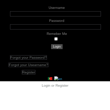
Username
Password
Remeber Me
Forgot your Password?
Forgot your Usearname?
Register
Login or Register