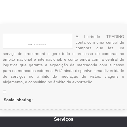
A Leirirede TRADING
conta com uma central de
Serviços
compras que faz um
serviço de procurment e gere todo o processo de compras no
âmbito nacional e internacional, e conta ainda com a central de
logística que garante a expedição da mercadoria com sucesso
para os mercados externos. Está ainda disponível uma diversidade
de serviços no âmbito da mediação de vistos, viagens e
alojamento, e consulting no âmbito da exportação.
Social sharing:
Serviços