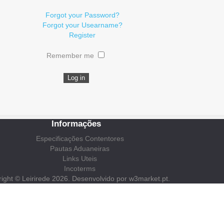
Forgot your Password?
Forgot your Usearname?
Register
Remember me
Log in
Informações
Especificações Contentores
Pautas Aduaneiras
Links Uteis
Incoterms
right ©
Leirirede
2026. Desenvolvido por
w3market.pt.