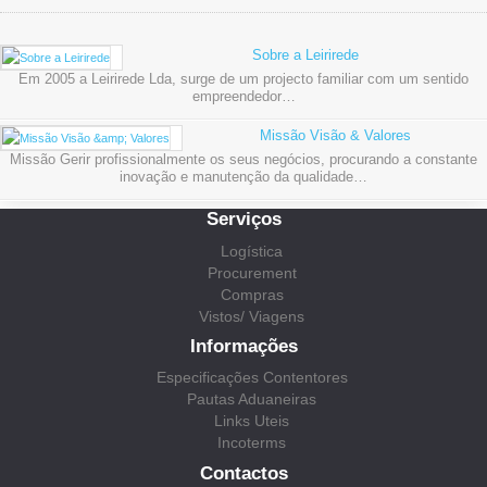
Sobre a Leirirede
Em 2005 a Leirirede Lda, surge de um projecto familiar com um sentido
empreendedor…
Missão Visão & Valores
Missão Gerir profissionalmente os seus negócios, procurando a constante
inovação e manutenção da qualidade…
Serviços
Logística
Procurement
Compras
Vistos/ Viagens
Informações
Especificações Contentores
Pautas Aduaneiras
Links Uteis
Incoterms
Contactos