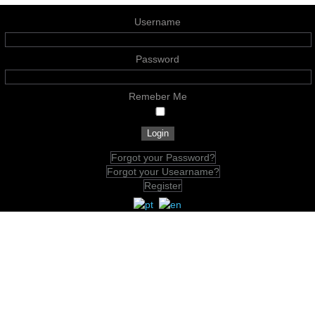
Username
Password
Remeber Me
Forgot your Password?
Forgot your Usearname?
Register