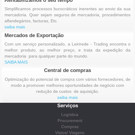
Rentabilizamos o seu tempo
Simplificamos processos burocráticos inerentes ao envio da sua
mercadoria. Quer sejam seguros de mercadoria, procedimentos
alfandegários, facturas, Etc.
saiba mais
Mercados de Exportação
Com um serviço personalizado, a Leirirede - Trading encontra o
melhor produto, ao melhor preço, e trata da expedição da
mercadoria para qualquer parte do mundo.
SAIBA MAIS
Central de compras
Optimização do potencial de compra com vários fornecedores, de
modo a promover melhores oportunidades de negócio com
redução de custos de aquisição.
saiba mais
Serviços
Logística
Procurement
Compras
Vistos/ Viagens