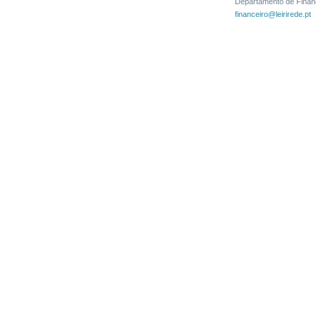
Departamento de Financ
financeiro@leirirede.pt